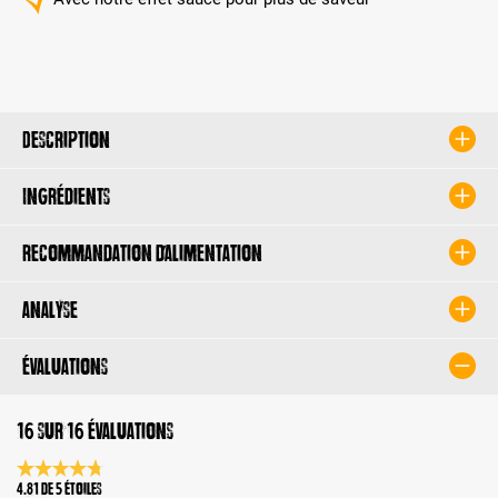
Description
Ingrédients
Recommandation d’alimentation
Analyse
Évaluations
16 sur 16 évaluations
Note moyenne de 4.8 sur 5 étoiles
4.81 de 5 Étoiles