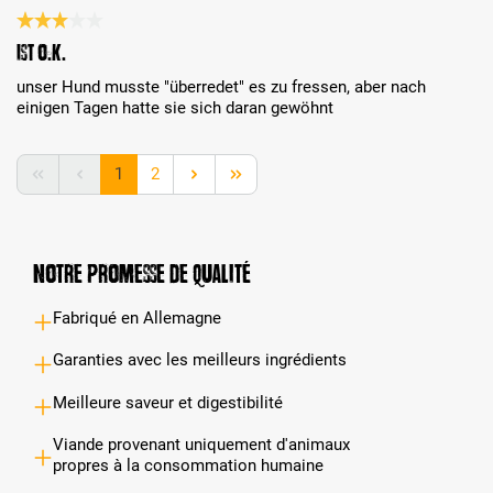
Évaluation avec une note de 3 sur 5 étoiles
ist o.k.
unser Hund musste "überredet" es zu fressen, aber nach
einigen Tagen hatte sie sich daran gewöhnt
Page
Page
1
2
Notre promesse de qualité
Fabriqué en Allemagne
Garanties avec les meilleurs ingrédients
Meilleure saveur et digestibilité
Viande provenant uniquement d'animaux
propres à la consommation humaine