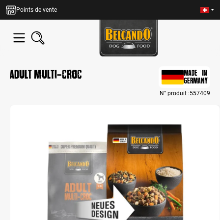
tenu principal
Points de vente
Adult Multi-Croc
MADE IN
GERMANY
N° produit :
557409
Bildergalerie überspringen