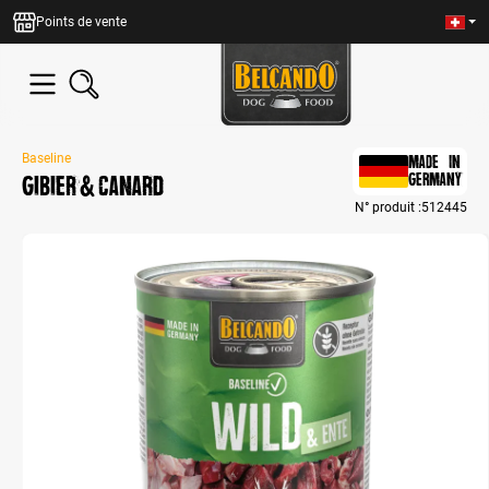
tenu principal
Points de vente
Baseline
MADE IN
Gibier & Canard
GERMANY
N° produit :
512445
Bildergalerie überspringen