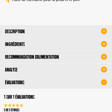
Description
Ingrédients
Recommandation d’alimentation
Analyse
Évaluations
1 sur 1 évaluations
Note moyenne de 5 sur 5 étoiles
5 de 5 Étoiles