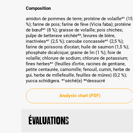
Composition
amidon de pommes de terre; protéine de volaille*¹ (15
%); farine de pois; farine de fève (Vicia faba); protéine
de bœuf*¹ (8 %); graisse de volaille; pois chiches;
pulpe de betterave séchée*²; levures de bière,
inactivées*¹ (2,5 %); caroube concassée*¹ (2,5 %);
farine de poissons d’océan; huile de saumon (1,5 %);
phosphate dicalcique; graine de lin (1 %); foie de
volaille; chlorure de sodium; chlorure de potassium;
fines herbes*¹ (feuilles d’ortie, racines de gentiane,
petite centaurée, camomille, fenouil, cumin, herbe de
gui, herbe de millefeuille, feuilles de mûres) (0,2 %);
yucca schidigera. *¹séché(e) *²dessucré
Analysis chart (PDF)
Évaluations