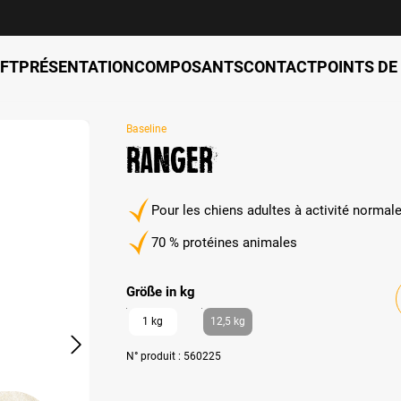
FT
PRÉSENTATION
COMPOSANTS
CONTACT
POINTS DE
Baseline
Ranger
Pour les chiens adultes à activité normale
70 % protéines animales
auswählen
Größe in kg
1 kg
12,5 kg
N° produit :
560225