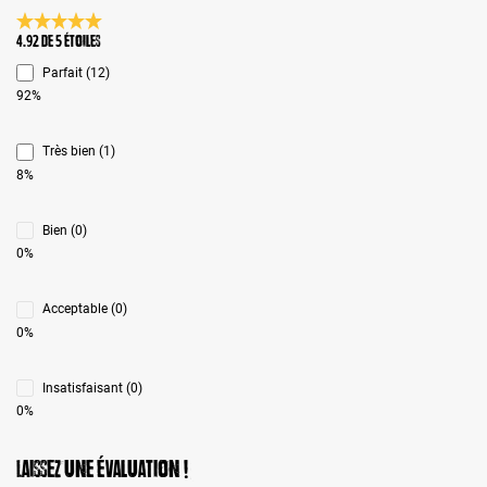
Note moyenne de 4.9 sur 5 étoiles
4.92 de 5 Étoiles
Parfait (12)
92%
Très bien (1)
8%
Bien (0)
0%
Acceptable (0)
0%
Insatisfaisant (0)
0%
Laissez une évaluation !