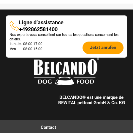
Ligne d’assistance
Ligne
+492862581400
Nos experts vous conseillent sur toutes les questions concernant les
d’assistance
chiens.
Öffnungszeiten
Lun-Jeu
08:00-17:00
Jetzt anrufen
Ven
08:00-15:00
Futterberatung:
BELCANDO® est une marque de
BEWITAL petfood GmbH & Co. KG
Contact