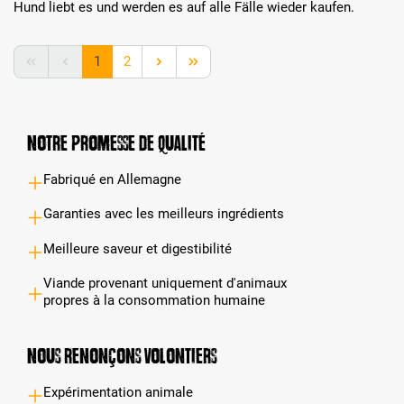
Hund liebt es und werden es auf alle Fälle wieder kaufen.
Page
Page
1
2
Notre promesse de qualité
Fabriqué en Allemagne
Garanties avec les meilleurs ingrédients
Meilleure saveur et digestibilité
Viande provenant uniquement d'animaux
propres à la consommation humaine
Nous renonçons volontiers
Expérimentation animale