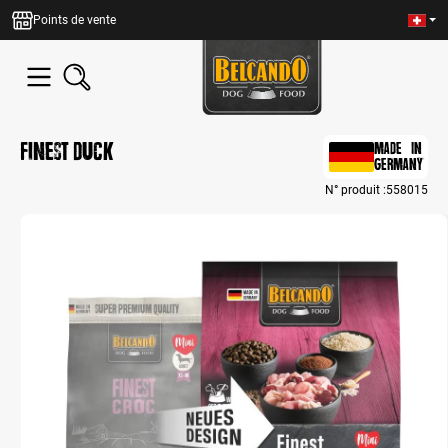
tenu principal
Points de vente
Finest Duck
MADE IN
GERMANY
N° produit :
558015
Bildergalerie überspringen