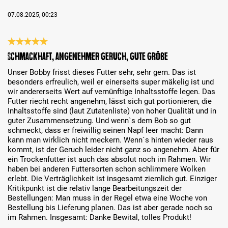
07.08.2025, 00:23
Évaluation avec une note de 5 sur 5 étoiles
Schmackhaft, angenehmer Geruch, gute Größe
Unser Bobby frisst dieses Futter sehr, sehr gern. Das ist
besonders erfreulich, weil er einerseits super mäkelig ist und
wir andererseits Wert auf vernünftige Inhaltsstoffe legen. Das
Futter riecht recht angenehm, lässt sich gut portionieren, die
Inhaltsstoffe sind (laut Zutatenliste) von hoher Qualität und in
guter Zusammensetzung. Und wenn`s dem Bob so gut
schmeckt, dass er freiwillig seinen Napf leer macht: Dann
kann man wirklich nicht meckern. Wenn`s hinten wieder raus
kommt, ist der Geruch leider nicht ganz so angenehm. Aber für
ein Trockenfutter ist auch das absolut noch im Rahmen. Wir
haben bei anderen Futtersorten schon schlimmere Wolken
erlebt. Die Verträglichkeit ist insgesamt ziemlich gut. Einziger
Kritikpunkt ist die relativ lange Bearbeitungszeit der
Bestellungen: Man muss in der Regel etwa eine Woche von
Bestellung bis Lieferung planen. Das ist aber gerade noch so
im Rahmen. Insgesamt: Danke Bewital, tolles Produkt!