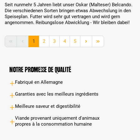
Seit nunmehr 5 Jahren liebt unser Oskar (Malteser) Belcando.
Die verschiedenen Sorten bringen etwas Abwechslung in den
Speiseplan. Futter wird sehr gut vertragen und wird gern
angenommen. Reibungslose Abwicklung - Wir bleiben dabei!
Page
Page
Page
Page
Page
1
2
3
4
5
Notre promesse de qualité
Fabriqué en Allemagne
Garanties avec les meilleurs ingrédients
Meilleure saveur et digestibilité
Viande provenant uniquement d'animaux
propres à la consommation humaine