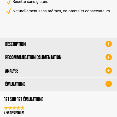
Recette sans gluten.
Naturellement sans arômes, colorants et conservateurs
Description
Recommandation d’alimentation
Analyse
Évaluations
171 sur 171 évaluations
Note moyenne de 4.9 sur 5 étoiles
4.96 de 5 Étoiles