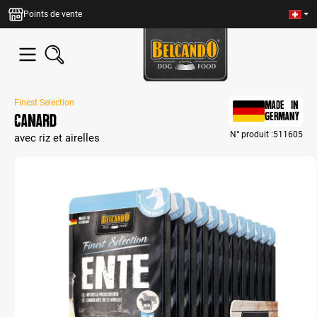
tenu principal
Points de vente
Finest Selection
MADE IN
Canard
GERMANY
N° produit :
511605
avec riz et airelles
Bildergalerie überspringen