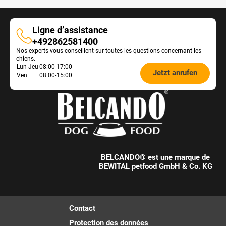
Ligne d’assistance
Ligne
+492862581400
Nos experts vous conseillent sur toutes les questions concernant les
d’assistance
chiens.
Öffnungszeiten
Lun-Jeu
08:00-17:00
Jetzt anrufen
Ven
08:00-15:00
Futterberatung:
BELCANDO® est une marque de
BEWITAL petfood GmbH & Co. KG
Contact
Protection des données