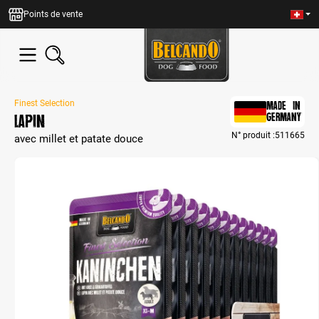
tenu principal
Points de vente
Finest Selection
MADE IN
Lapin
GERMANY
N° produit :
511665
avec millet et patate douce
Bildergalerie überspringen