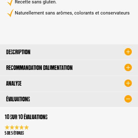
Recette sans gluten.
Naturellement sans arômes, colorants et conservateurs
Description
Recommandation d’alimentation
Analyse
Évaluations
10 sur 10 évaluations
Note moyenne de 5 sur 5 étoiles
5 de 5 Étoiles