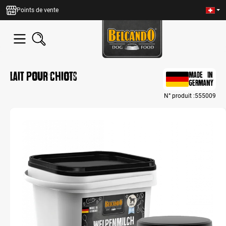
tenu principal
Points de vente
Lait pour chiots
MADE IN
GERMANY
N° produit :
555009
Bildergalerie überspringen