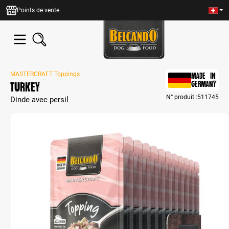
tenu principal
Points de vente
MASTERCRAFT Toppings
MADE IN
Turkey
GERMANY
N° produit :
511745
Dinde avec persil
Bildergalerie überspringen