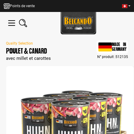
tenu principal
Points de vente
Quality Selection
MADE IN
Poulet & canard
GERMANY
N° produit :
512135
avec millet et carottes
Bildergalerie überspringen