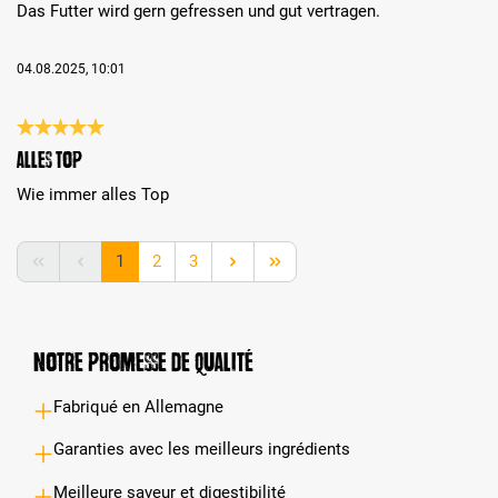
Das Futter wird gern gefressen und gut vertragen.
04.08.2025, 10:01
Évaluation avec une note de 5 sur 5 étoiles
Alles Top
Wie immer alles Top
Page
Page
Page
1
2
3
Notre promesse de qualité
Fabriqué en Allemagne
Garanties avec les meilleurs ingrédients
Meilleure saveur et digestibilité