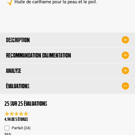
Huile de carthame pour la peau et le poil.
Description
Recommandation d’alimentation
Analyse
Évaluations
25 sur 25 évaluations
Note moyenne de 4.9 sur 5 étoiles
4.96 de 5 Étoiles
Parfait (24)
96%