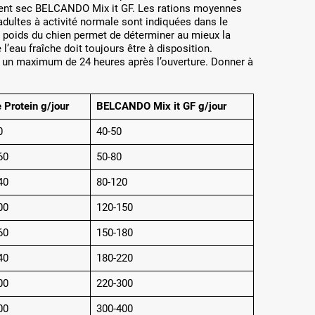
ment sec BELCANDO Mix it GF. Les rations moyennes
adultes à activité normale sont indiquées dans le
u poids du chien permet de déterminer au mieux la
l’eau fraîche doit toujours être à disposition.
r un maximum de 24 heures après l’ouverture. Donner à
 Protein g/jour
BELCANDO Mix it GF g/jour
0
40-50
60
50-80
40
80-120
00
120-150
60
150-180
40
180-220
00
220-300
00
300-400