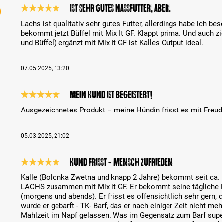
Ist sehr gutes Nassfutter, aber….
Évaluation avec une note de 5 sur 5 étoiles
Lachs ist qualitativ sehr gutes Futter, allerdings habe ich be
bekommt jetzt Büffel mit Mix It GF. Klappt prima. Und auch z
und Büffel) ergänzt mit Mix It GF ist Kalles Output ideal.
07.05.2025, 13:20
Mein Hund ist begeistert!
Évaluation avec une note de 5 sur 5 étoiles
Ausgezeichnetes Produkt – meine Hündin frisst es mit Freud
05.03.2025, 21:02
Hund frisst - Mensch zufrieden
Évaluation avec une note de 5 sur 5 étoiles
Kalle (Bolonka Zwetna und knapp 2 Jahre) bekommt seit ca
LACHS zusammen mit Mix it GF. Er bekommt seine tägliche Ra
(morgens und abends). Er frisst es offensichtlich sehr gern, 
wurde er gebarft - TK- Barf, das er nach einiger Zeit nicht me
Mahlzeit im Napf gelassen. Was im Gegensatz zum Barf super