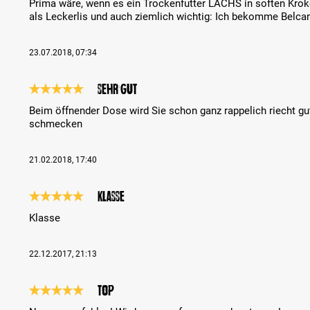
Prima wäre, wenn es ein Trockenfutter LACHS in soften Kroke
als Leckerlis und auch ziemlich wichtig: Ich bekomme Belcan
23.07.2018, 07:34
sehr gut
Évaluation avec une note de 5 sur 5 étoiles
Beim öffnender Dose wird Sie schon ganz rappelich riecht gu
schmecken
21.02.2018, 17:40
Klasse
Évaluation avec une note de 5 sur 5 étoiles
Klasse
22.12.2017, 21:13
top
Évaluation avec une note de 5 sur 5 étoiles