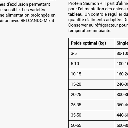
Protein Saumon + 1 part d’ali
mes d’exclusion permettant
pour l’alimentation des chiens 
re sensible. Les variétés
tableau. Un contrôle régulier d
une alimentation prolongée en
quantité d’aliments adaptée. De 
naison avec BELCANDO Mix it
Conserver au réfrigérateur pou
température ambiante.
Poids optimal (kg)
Single
3-5
80-10
5-10
100-1
10-15
160-2
15-20
240-3
20-25
300-3
25-35
360-4
35-50
440-6
50-65
600-8