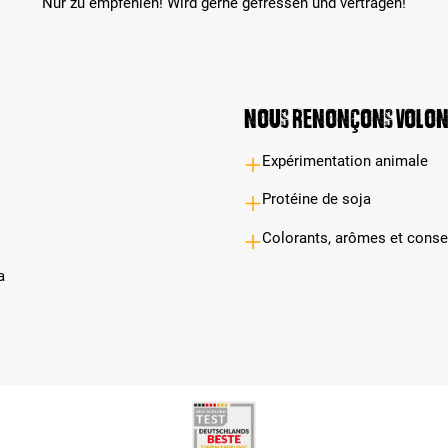
Nur zu empfehlen! Wird gerne gefressen und vertragen!
Nous renonçons volon
Expérimentation animale
Protéine de soja
Colorants, arômes et conser
a