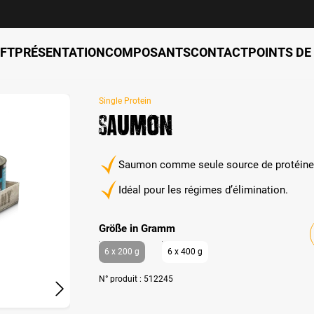
FT
PRÉSENTATION
COMPOSANTS
CONTACT
POINTS DE
Single Protein
Saumon
Saumon comme seule source de protéine
Idéal pour les régimes d’élimination.
auswählen
Größe in Gramm
6 x 200 g
6 x 400 g
N° produit :
512245