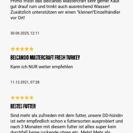
Primo frisst das Belcando Mastercraft sehr gerne! Kaut
gut drauf rum und trinkt auch ausreichend Wasser!
Zusätzlich unterstützen wir einen "kleinen"Einzelhändler
vor Ort!
30.06.2025, 12:11
Évaluation avec une note de 5 sur 5 étoiles
BELCANDO MASTERCRAFT Fresh Turkey
Kann ich NUR weiter empfehlen
11.12.2021, 07:28
Évaluation avec une note de 5 sur 5 étoiles
Bestes Futter
Sind mehr als zufrieden mit dem futter, unsere DD-hündin
ist sehr empfindlich schon x futtersorten ausprobiert und
nach 3 Monaten mit diesem futter ist alles super kein
durchfall keine juckende ohren etc. Mehr! Mehr als