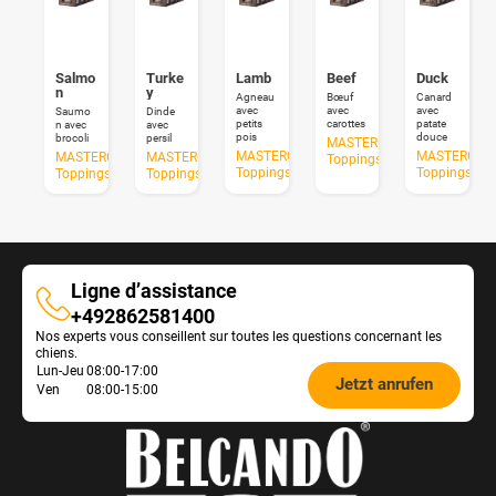
Salmo
Turke
Lamb
Beef
Duck
n
y
Agneau
Bœuf
Canard
avec
avec
avec
Saumo
Dinde
petits
carottes
patate
n avec
avec
pois
douce
brocoli
persil
MASTERCRAFT
MASTERCRAFT
MASTERCRA
MASTERCRAFT
MASTERCRAFT
Toppings
Toppings
Toppings
Toppings
Toppings
Ligne d’assistance
Ligne
+492862581400
Nos experts vous conseillent sur toutes les questions concernant les
d’assistance
chiens.
Öffnungszeiten
Lun-Jeu
08:00-17:00
Jetzt anrufen
Ven
08:00-15:00
Futterberatung: