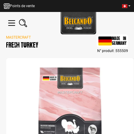
tenu principal
Points de vente
MASTERCRAFT
MADE IN
Fresh Turkey
GERMANY
N° produit :
555509
Bildergalerie überspringen