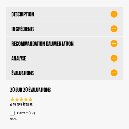
Description
Ingrédients
Recommandation d’alimentation
Analyse
Évaluations
20 sur 20 évaluations
Note moyenne de 4.9 sur 5 étoiles
4.95 de 5 Étoiles
Parfait (19)
95%